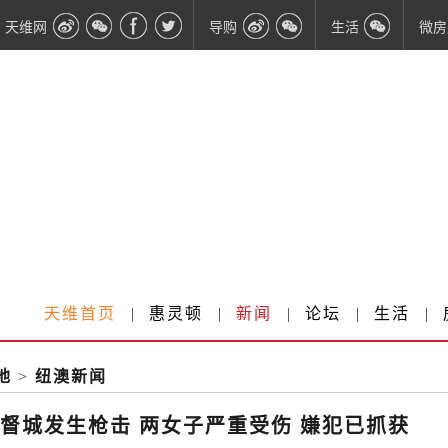
天维网
导购
生活
微房
天维首页
|
惠灵顿
|
新闻
|
论坛
|
生活
|
地
>
纽澳新闻
督城发生枪击 两女子严重受伤 嫌犯已抓获