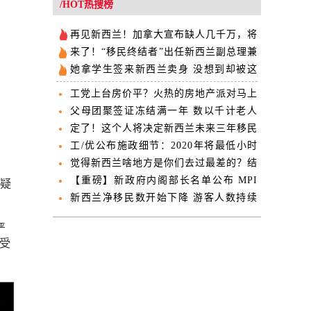
/HOT热搜榜
再见新西兰！加拿大宣布缺人几千万，将
大收新移民！
来了！“移民终结者”出任新西兰副总理兼
外交部长！
她拿学生签来新西兰卖身 没想到却被这
些东西出卖
工党上台房价平？火热的房地产派对马上
要结束了
父母团聚签证冻结满一年 数以千计老人
面临遣返境地
定了！这个人将决定新西兰未来三年移民
的走向！
工/优公布施政细节：2020年将最低小时
薪提至20刀
觉得新西兰啥地方是你们去过最差的？结
果竟是...
【重磅】新政府内阁部长名单公布 MPI
嫌疑
一分为三！
新西兰净移民数开始下降 游客人数持续
增长
严
重受