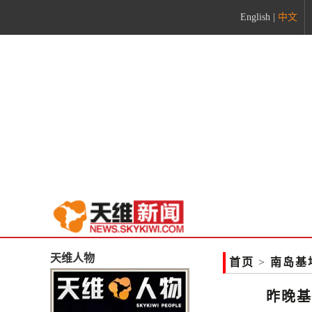
English
|
中文
天维人物
首页
>
南岛基
昨晚基