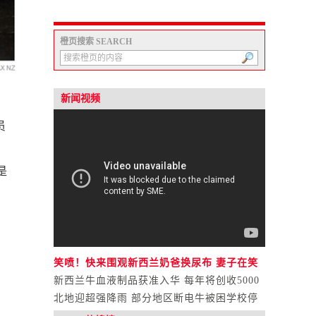
橙页搜索 SEARCH
新闻视频
员
是
笑喷！快来围观新西兰奶爸换尿布 妻子在笑
他在呕
新西兰牛血液制品获准入华 每年将创收5000
万纽币
北地迎超强降雨 部分地区断电牛被困学校停
课