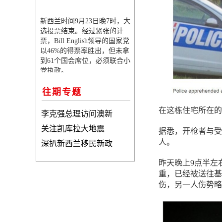
新西兰时间9月23日晚7时，大
选投票结束。经过紧张的计
票，Bill English领导的国家党
以46%的得票率胜出，但未拿
到61个国会席位，必须联合小
党执政。
往期专题
在这栋住宅所在的P
李克强总理访问澳新
关注凯库拉大地震
据悉，开枪者与受害
人。
深扒新西兰移民新政
昨天晚上9点半左
重，已经被送往基
伤，另一人伤势略