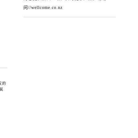
问
//wellcome.co.nz
权的
其
。