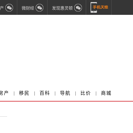
产
微财经
发现惠灵顿
房产
|
移民
|
百科
|
导航
|
比价
|
商城